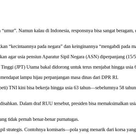
ah “umur”. Namun kalau di Indonesia, responsnya bisa sangat beragam,
kkan “kecintaannya pada negara” dan keinginannya “mengabdi pada m
an agar usia pensiun Aparatur Sipil Negara (ASN) diperpanjang (15/5
nggi (JPT) Utama bakal didorong untuk terus menjabat hingga usia 6
u mendapat lampu hijau perpanjangan masa dinas dari DPR RI.
peti) TNI kini bisa bekerja hingga usia 63 tahun—sebelumnya 58 tahun
 disahkan. Dalam draf RUU tersebut, presiden bisa memaksimalkan usia 
 yang tidak pernah benar-benar purnatugas.
 sipil strategis. Contohnya komisaris—pola yang menarik dari korsa ya