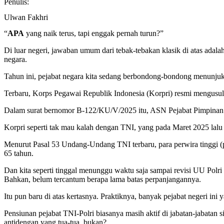
Penulis:
Ulwan Fakhri
“
APA
yang naik terus, tapi enggak pernah turun?”
Di luar negeri, jawaban umum dari tebak-tebakan klasik di atas adal
negara.
Tahun ini, pejabat negara kita sedang berbondong-bondong menunju
Terbaru, Korps Pegawai Republik Indonesia (Korpri) resmi mengusulk
Dalam surat bernomor B-122/KU/V/2025 itu, ASN Pejabat Pimpinan Ti
Korpri seperti tak mau kalah dengan TNI, yang pada Maret 2025 lal
Menurut Pasal 53 Undang-Undang TNI terbaru, para perwira tinggi (
65 tahun.
Dan kita seperti tinggal menunggu waktu saja sampai revisi UU Polri
Bahkan, belum tercantum berapa lama batas perpanjangannya.
Itu pun baru di atas kertasnya. Praktiknya, banyak pejabat negeri ini
Pensiunan pejabat TNI-Polri biasanya masih aktif di jabatan-jabatan
antidengan yang tua-tua, bukan?