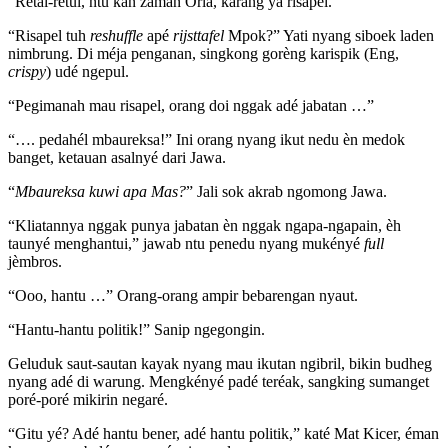
“Retal-retul, ntu kan zaman Orla, karang ya risapel.”
“Risapel tuh
reshuffle
apé
rijsttafel
Mpok?” Yati nyang siboek laden
nimbrung. Di méja penganan, singkong gorèng karispik (Eng,
crispy
) udé ngepul.
“Pegimanah mau risapel, orang doi nggak adé jabatan …”
“…. pedahél mbaureksa!” Ini orang nyang ikut nedu èn medok
banget, ketauan asalnyé dari Jawa.
“
Mbaureksa kuwi apa Mas?
” Jali sok akrab ngomong Jawa.
“Kliatannya nggak punya jabatan èn nggak ngapa-ngapain, èh
taunyé menghantui,” jawab ntu penedu nyang mukényé
full
jèmbros.
“Ooo, hantu …” Orang-orang ampir bebarengan nyaut.
“Hantu-hantu politik!” Sanip ngegongin.
Geluduk saut-sautan kayak nyang mau ikutan ngibril, bikin budheg
nyang adé di warung. Mengkényé padé teréak, sangking sumanget
poré-poré mikirin negaré.
“Gitu yé? Adé hantu bener, adé hantu politik,” katé Mat Kicer, éman