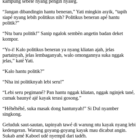
kampung sebelé nyang péngin nyaleg.
“Jangan dibandingin hantu beneran,” Yati mingkin asyik, “tapih
siapé nyang lebih politikus nih? Politikus beneran apé hantu
politik?”
“Ntu baru politik!” Sanip ngalok sembèn angetin badan deket
kompor.
“Yo-i! Kalo politikus beneran ya nyang kliatan ajah, jelas
partainyah, jelas lembaganyah, walo omongannya suka nggak
jelas,” katé Yati.
“Kalo hantu politik?”
“Nha ini politiknyah lebi seru!”
“Lebi seru pegimané? Pan hantu nggak kliatan, nggak nginjek tané,
cumak baunyé ajé kayak terasi gosong.”
“Héhéhéhé, suka masak dong hantunyah!” Si Dul nyamber
singkong.
Geluduk saut-sautan, tapinyah tawé di warung ntu kayak nyang lebi
kedengeran. Warung goyang-goyang kayak mau dicabut angin.
Sukab amé Kaboel udé nyempil dari tadéh.