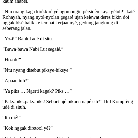
kaum anabèl.
“Ntu orang kaga kiré-kiré yé ngomongin pérsidèn kaya gétuh!” katé
Rohayah, nyang nyol-nyolan gegaré ujan kelewat deres bikin doi
nggak bisé balik ke tempat kerjaannyé, gedung jangkung di
seberang jalan.
“Yo-i!” Bahlul adé di situ.
“Bawa-bawa Nabi Lut segalé.”
“Ho-oh!”
“Ntu nyang disebut piksye-hiksye.”
“Apaan tuh?”
“Ya piks … Ngerti kagak? Piks …”
“Paks-piks-paks-piks! Seboet ajé pikoen napé sih?” Dul Komprèng
udé di situh.
“Itu dié!”
“Kok nggak diretool yé?”