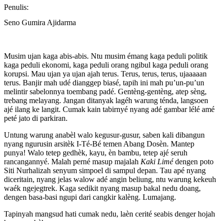
Penulis:
Seno Gumira Ajidarma
Musim ujan kaga abis-abis. Ntu musim émang kaga peduli politik
kaga peduli ekonomi, kaga peduli orang ngibul kaga peduli orang
korupsi. Mau ujan ya ujan ajah terus. Terus, terus, terus, ujaaaaan
terus. Banjir mah udé dianggep biasé, tapih ini mah pu’un-pu’un
melintir sabelonnya toembang padé. Gentèng-gentèng, atep sèng,
trebang melayang. Jangan ditanyak lagéh warung ténda, langsoen
ajé ilang ke langit. Cumak kain tabirnyé nyang adé gambar lélé amé
peté jato di parkiran.
Untung warung anabèl walo kegusur-gusur, saben kali dibangun
nyang ngurusin arsitèk I-Té-Bé temen Abang Dosèn. Mantep
punya! Walo tetep gedhèk, kayu, èn bambu, tetep ajé seruh
rancangannyé. Malah perné masup majalah
Kaki Limé
dengen poto
Siti Nurhalizah senyum simpoel di sampul depan. Tau apé nyang
diceritain, nyang jelas walow adé angin beliung, ntu warung kekeuh
waék ngejegtrek. Kaga sedikit nyang masup bakal nedu doang,
dengen basa-basi ngupi dari cangkir kalèng. Lumajang.
Tapinyah mangsud hati cumak nedu, laèn cerité seabis denger hojah