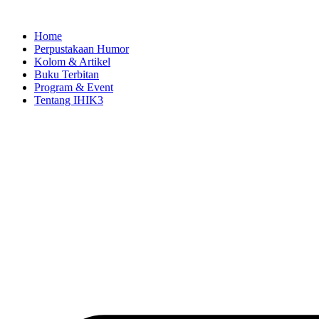
Skip
to
Home
content
Perpustakaan Humor
Kolom & Artikel
Buku Terbitan
Program & Event
Tentang IHIK3