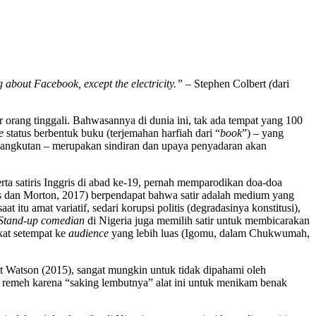
 about Facebook, except the electricity.” –
Stephen Colbert
(
dari
 orang tinggali. Bahwasannya di dunia ini, tak ada tempat yang 100
e
status berbentuk buku (terjemahan harfiah dari “
book
”) – yang
sangkutan – merupakan sindiran dan upaya penyadaran akan
serta satiris Inggris di abad ke-19, pernah memparodikan doa-doa
s dan Morton, 2017) berpendapat bahwa satir adalah medium yang
itu amat variatif, sedari korupsi politis (degradasinya konstitusi),
Stand-up comedian
di Nigeria juga memilih satir untuk membicarakan
kat setempat ke
audience
yang lebih luas (Igomu, dalam Chukwumah,
ut Watson (2015), sangat mungkin untuk tidak dipahami oleh
p remeh karena “saking lembutnya” alat ini untuk menikam benak