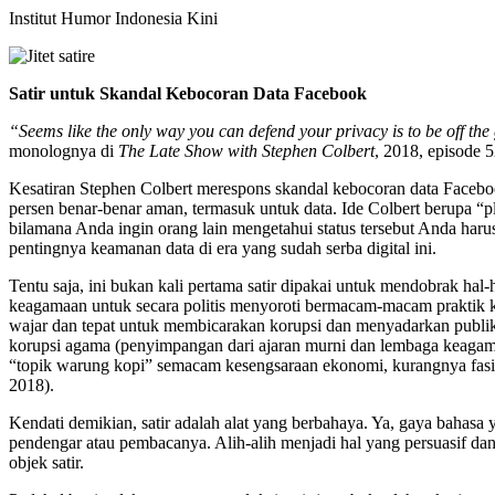
Institut Humor Indonesia Kini
Satir
untuk S
kandal
K
ebocoran
D
ata Facebook
“Seems like the only way you can defend your privacy is to be off th
monolognya di
The Late Show with Stephen Colbert
, 2018, episode 
Kesatiran Stephen Colbert merespons skandal kebocoran data Faceboo
persen benar-benar aman, termasuk untuk data. Ide Colbert berupa “
bilamana Anda ingin orang lain mengetahui status tersebut Anda h
pentingnya keamanan data di era yang sudah serba digital ini.
Tentu saja, ini bukan kali pertama satir dipakai untuk mendobrak hal-
keagamaan untuk secara politis menyoroti bermacam-macam praktik 
wajar dan tepat untuk membicarakan korupsi dan menyadarkan publik aka
korupsi agama (penyimpangan dari ajaran murni dan lembaga keagamaa
“topik warung kopi” semacam kesengsaraan ekonomi, kurangnya fasilit
2018).
Kendati demikian, satir adalah alat yang berbahaya. Ya, gaya bahasa
pendengar atau pembacanya. Alih-alih menjadi hal yang persuasif da
objek satir.