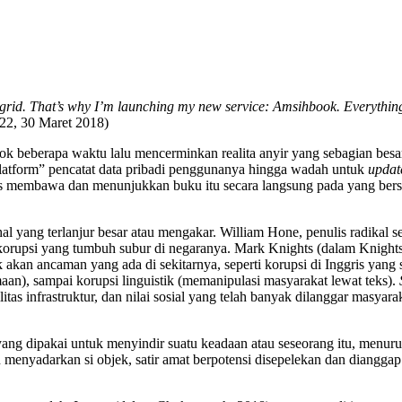
e grid. That’s why I’m launching my new service: Amsihbook. Everything
522, 30 Maret 2018)
k beberapa waktu lalu mencerminkan realita anyir yang sebagian besar
platform” pencatat data pribadi penggunanya hingga wadah untuk
updat
arus membawa dan menunjukkan buku itu secara langsung pada yang ber
hal yang terlanjur besar atau mengakar. William Hone, penulis radikal 
korupsi yang tumbuh subur di negaranya. Mark Knights (dalam Knight
n ancaman yang ada di sekitarnya, seperti korupsi di Inggris yang saat 
n), sampai korupsi linguistik (memanipulasi masyarakat lewat teks).
as infrastruktur, dan nilai sosial yang telah banyak dilanggar masyara
 yang dipakai untuk menyindir suatu keadaan atau seseorang itu, menur
n menyadarkan si objek, satir amat berpotensi disepelekan dan diangga