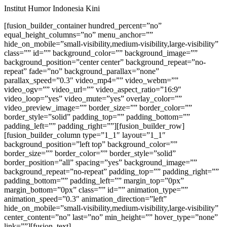
Institut Humor Indonesia Kini
[fusion_builder_container hundred_percent=”no”
equal_height_columns=”no” menu_anchor=””
hide_on_mobile=”small-visibility,medium-visibility,large-visibility”
class=”” id=”” background_color=”” background_image=””
background_position=”center center” background_repeat=”no-
repeat” fade=”no” background_parallax=”none”
parallax_speed=”0.3″ video_mp4=”” video_webm=””
video_ogv=”” video_url=”” video_aspect_ratio=”16:9″
video_loop=”yes” video_mute=”yes” overlay_color=””
video_preview_image=”” border_size=”” border_color=””
border_style=”solid” padding_top=”” padding_bottom=””
padding_left=”” padding_right=””][fusion_builder_row]
[fusion_builder_column type=”1_1″ layout=”1_1″
background_position=”left top” background_color=””
border_size=”” border_color=”” border_style=”solid”
border_position=”all” spacing=”yes” background_image=””
background_repeat=”no-repeat” padding_top=”” padding_right=””
padding_bottom=”” padding_left=”” margin_top=”0px”
margin_bottom=”0px” class=”” id=”” animation_type=””
animation_speed=”0.3″ animation_direction=”left”
hide_on_mobile=”small-visibility,medium-visibility,large-visibility”
center_content=”no” last=”no” min_height=”” hover_type=”none”
link=””][fusion_text]