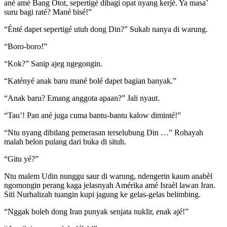
ané amé Bang Otot, sepertigé dibagi opat nyang kerjé. Ya masa’
suru bagi raté? Mané bisé!”
“Énté dapet sepertigé utuh dong Din?” Sukab nanya di warung.
“Boro-boro!”
“Kok?” Sanip ajeg ngegongin.
“Katényé anak baru mané bolé dapet bagian banyak.”
“Anak baru? Emang anggota apaan?” Jali nyaut.
“Tau’! Pan ané juga cuma bantu-bantu kalow diminté!”
“Ntu nyang dibilang pemerasan terselubung Din …” Rohayah
malah belon pulang dari buka di situh.
“Gitu yé?”
Ntu malem Udin nunggu saur di warung, ndengerin kaum anabèl
ngomongin perang kaga jelasnyah Amérika amé Israèl lawan Iran.
Siti Nurhalizah tuangin kupi jagung ke gelas-gelas belimbing.
“Nggak boleh dong Iran punyak senjata nuklir, enak ajé!”