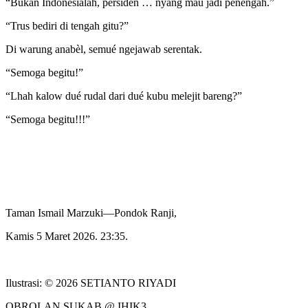
“Bukan Indonesialah, pérsidèn … nyang mau jadi penengah.”
“Trus bediri di tengah gitu?”
Di warung anabèl, semué ngejawab serentak.
“Semoga begitu!”
“Lhah kalow dué rudal dari dué kubu melejit bareng?”
“Semoga begitu!!!”
Taman Ismail Marzuki—Pondok Ranji,
Kamis 5 Maret 2026. 23:35.
Ilustrasi: © 2026 SETIANTO RIYADI
OBROLAN SUKAB @ IHIK3