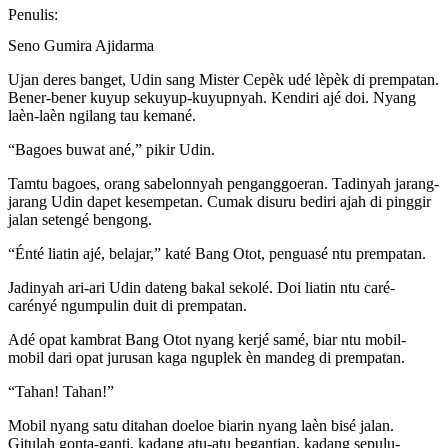
Penulis:
Seno Gumira Ajidarma
Ujan deres banget, Udin sang Mister Cepèk udé lèpèk di prempatan.
Bener-bener kuyup sekuyup-kuyupnyah. Kendiri ajé doi. Nyang
laèn-laèn ngilang tau kemané.
“Bagoes buwat ané,” pikir Udin.
Tamtu bagoes, orang sabelonnyah penganggoeran. Tadinyah jarang-
jarang Udin dapet kesempetan. Cumak disuru bediri ajah di pinggir
jalan setengé bengong.
“Énté liatin ajé, belajar,” katé Bang Otot, penguasé ntu prempatan.
Jadinyah ari-ari Udin dateng bakal sekolé. Doi liatin ntu caré-
carényé ngumpulin duit di prempatan.
Adé opat kambrat Bang Otot nyang kerjé samé, biar ntu mobil-
mobil dari opat jurusan kaga nguplek èn mandeg di prempatan.
“Tahan! Tahan!”
Mobil nyang satu ditahan doeloe biarin nyang laèn bisé jalan.
Gitulah gonta-ganti, kadang atu-atu begantian, kadang sepulu-