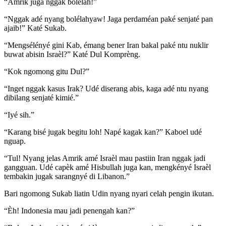
“Amrik juga nggak bolélah!”
“Nggak adé nyang bolélahyaw! Jaga perdaméan paké senjaté pan
ajaib!” Katé Sukab.
“Mengsélényé gini Kab, émang bener Iran bakal paké ntu nuklir
buwat abisin Israèl?” Katé Dul Komprèng.
“Kok ngomong gitu Dul?”
“Inget nggak kasus Irak? Udé diserang abis, kaga adé ntu nyang
dibilang senjaté kimié.”
“Iyé sih.”
“Karang bisé jugak begitu loh! Napé kagak kan?” Kaboel udé
nguap.
“Tul! Nyang jelas Amrik amé Israèl mau pastiin Iran nggak jadi
gangguan. Udé capèk amé Hisbullah juga kan, mengkényé Israèl
tembakin jugak sarangnyé di Libanon.”
Bari ngomong Sukab liatin Udin nyang nyari celah pengin ikutan.
“Èh! Indonesia mau jadi penengah kan?”