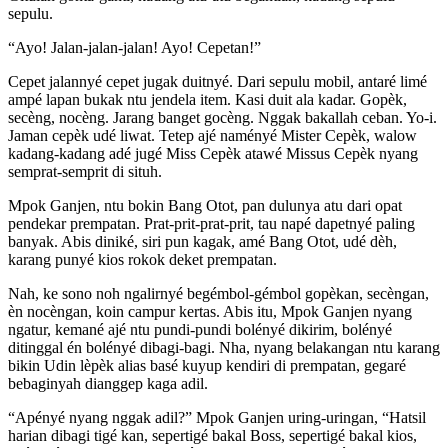
sepulu.
“Ayo! Jalan-jalan-jalan! Ayo! Cepetan!”
Cepet jalannyé cepet jugak duitnyé. Dari sepulu mobil, antaré limé
ampé lapan bukak ntu jendela item. Kasi duit ala kadar. Gopèk,
secèng, nocèng. Jarang banget gocèng. Nggak bakallah ceban. Yo-i.
Jaman cepèk udé liwat. Tetep ajé naményé Mister Cepèk, walow
kadang-kadang adé jugé Miss Cepèk atawé Missus Cepèk nyang
semprat-semprit di situh.
Mpok Ganjen, ntu bokin Bang Otot, pan dulunya atu dari opat
pendekar prempatan. Prat-prit-prat-prit, tau napé dapetnyé paling
banyak. Abis diniké, siri pun kagak, amé Bang Otot, udé dèh,
karang punyé kios rokok deket prempatan.
Nah, ke sono noh ngalirnyé begémbol-gémbol gopèkan, secèngan,
èn nocèngan, koin campur kertas. Abis itu, Mpok Ganjen nyang
ngatur, kemané ajé ntu pundi-pundi bolényé dikirim, bolényé
ditinggal én bolényé dibagi-bagi. Nha, nyang belakangan ntu karang
bikin Udin lèpèk alias basé kuyup kendiri di prempatan, gegaré
bebaginyah dianggep kaga adil.
“Apényé nyang nggak adil?” Mpok Ganjen uring-uringan, “Hatsil
harian dibagi tigé kan, sepertigé bakal Boss, sepertigé bakal kios,