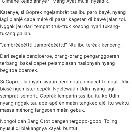
“Gimané kejadiannyé?” Mang Ayat mulai nyelidik.
Katényé, si Goprèk ngejambrèt tas ibu paro bayé, nyang
lagi blanjé cabé méré di pasar kagètan di bawé jalan tol.
Nggak jau dari tempat truk-truk kosong nyari tukang-
tukang galian.
“Jambrèèèèttt! Jambrèèèèttt!” Ntu ibu teréak kenceng.
Dari segalé pendjoeroe, orang-orang penganggoeran
terbang, bakal dapet pelampiasan nasibnyah nyang
begitoe boeroek.
Si Goprèk larinyah liwatin perempatan macet tempat Udin
biasé ngemister cepèk. Ngeléwatin Udin nyang lagi
semprat-semprit, Goprèk lemparin tas ibu itu ke Udin
nyang nggak tau apé-apé èn maèn tangkep ajé. Itu waktu
massa méhong langsoen maèn gebuk.
Nongol dah Bang Otot dengen tergopo-gopo. To’ing
nyusul di blakangnya kayak buntut.