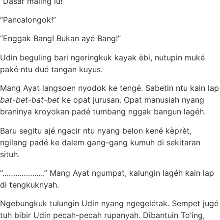
“Dasar maling lu!”
“Pancalongok!”
“Enggak Bang! Bukan ayé Bang!”
Udin beguling bari ngeringkuk kayak èbi, nutupin muké
paké ntu dué tangan kuyus.
Mang Ayat langsoen nyodok ke tengé. Sabetin ntu kain lap
bat-bet-bat-bet
ke opat jurusan. Opat manusiah nyang
braninya kroyokan padé tumbang nggak bangun lagéh.
Baru segitu ajé ngacir ntu nyang belon kené kèprèt,
ngilang padé ke dalem gang-gang kumuh di sekitaran
situh.
“………………..” Mang Ayat ngumpat, kalungin lagéh kain lap
di tengkuknyah.
Ngebungkuk tulungin Udin nyang ngegelétak. Sempet jugé
tuh bibir Udin pecah-pecah rupanyah. Dibantuin To’ing,