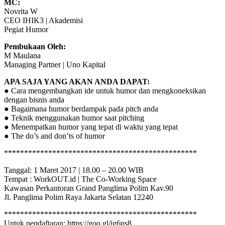
MC:
Novrita W
CEO IHIK3 | Akademisi
Pegiat Humor
Pembukaan Oleh:
M Maulana
Managing Partner | Uno Kapital
APA SAJA YANG AKAN ANDA DAPAT:
● Cara mengembangkan ide untuk humor dan mengkoneksikan
dengan bisnis anda
● Bagaimana humor berdampak pada pitch anda
● Teknik menggunakan humor saat pitching
● Menempatkan humor yang tepat di waktu yang tepat
● The do’s and don’ts of humor
************************************************
Tanggal: 1 Maret 2017 | 18.00 – 20.00 WIB
Tempat : WorkOUT.id | The Co-Working Space
Kawasan Perkantoran Grand Panglima Polim Kav.90
Jl. Panglima Polim Raya Jakarta Selatan 12240
************************************************
Untuk pendaftaran: https://goo.gl/ig6ns8