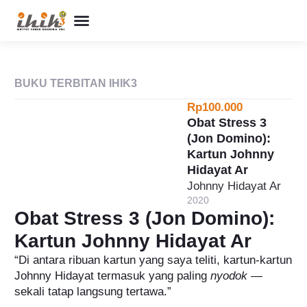
Perpustakaan Humor
Kolom & Artikel
Buku Terbitan
Program & Event
Tentang IHIK3
BUKU TERBITAN IHIK3
Rp100.000
Obat Stress 3
(Jon Domino):
Kartun Johnny
Hidayat Ar
Johnny Hidayat Ar
2020
Obat Stress 3 (Jon Domino):
Kartun Johnny Hidayat Ar
“Di antara ribuan kartun yang saya teliti, kartun-kartun
Johnny Hidayat termasuk yang paling
nyodok
—
sekali tatap langsung tertawa.”