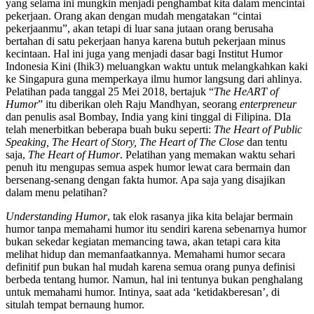
yang selama ini mungkin menjadi penghambat kita dalam mencintai
pekerjaan. Orang akan dengan mudah mengatakan “cintai
pekerjaanmu”, akan tetapi di luar sana jutaan orang berusaha
bertahan di satu pekerjaan hanya karena butuh pekerjaan minus
kecintaan. Hal ini juga yang menjadi dasar bagi Institut Humor
Indonesia Kini (Ihik3) meluangkan waktu untuk melangkahkan kaki
ke Singapura guna memperkaya ilmu humor langsung dari ahlinya.
Pelatihan pada tanggal 25 Mei 2018, bertajuk “
The HeART of
Humor
” itu diberikan oleh Raju Mandhyan, seorang
enterpreneur
dan penulis asal Bombay, India yang kini tinggal di Filipina. DIa
telah menerbitkan beberapa buah buku seperti:
The Heart of Public
Speaking, The Heart of Story, The Heart of The Close
dan tentu
saja,
The Heart of Humor
. Pelatihan yang memakan waktu sehari
penuh itu mengupas semua aspek humor lewat cara bermain dan
bersenang-senang dengan fakta humor. Apa saja yang disajikan
dalam menu pelatihan?
Understanding Humor
, tak elok rasanya jika kita belajar bermain
humor tanpa memahami humor itu sendiri karena sebenarnya humor
bukan sekedar kegiatan memancing tawa, akan tetapi cara kita
melihat hidup dan memanfaatkannya. Memahami humor secara
definitif pun bukan hal mudah karena semua orang punya definisi
berbeda tentang humor. Namun, hal ini tentunya bukan penghalang
untuk memahami humor. Intinya, saat ada ‘ketidakberesan’, di
situlah tempat bernaung humor.