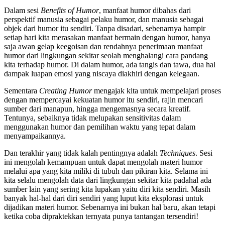
Dalam sesi
Benefits of Humor
, manfaat humor dibahas dari
perspektif manusia sebagai pelaku humor, dan manusia sebagai
objek dari humor itu sendiri. Tanpa disadari, sebenarnya hampir
setiap hari kita merasakan manfaat bermain dengan humor, hanya
saja awan gelap keegoisan dan rendahnya penerimaan manfaat
humor dari lingkungan sekitar seolah menghalangi cara pandang
kita terhadap humor. Di dalam humor, ada tangis dan tawa, dua hal
dampak luapan emosi yang niscaya diakhiri dengan kelegaan.
Sementara
Creating Humor
mengajak kita untuk mempelajari proses
dengan mempercayai kekuatan humor itu sendiri, rajin mencari
sumber dari manapun, hingga mengemasnya secara kreatif.
Tentunya, sebaiknya tidak melupakan sensitivitas dalam
menggunakan humor dan pemilihan waktu yang tepat dalam
menyampaikannya.
Dan terakhir yang tidak kalah pentingnya adalah
Techniques
. Sesi
ini mengolah kemampuan untuk dapat mengolah materi humor
melalui apa yang kita miliki di tubuh dan pikiran kita. Selama ini
kita selalu mengolah data dari lingkungan sekitar kita padahal ada
sumber lain yang sering kita lupakan yaitu diri kita sendiri. Masih
banyak hal-hal dari diri sendiri yang luput kita eksplorasi untuk
dijadikan materi humor. Sebenarnya ini bukan hal baru, akan tetapi
ketika coba dipraktekkan ternyata punya tantangan tersendiri!