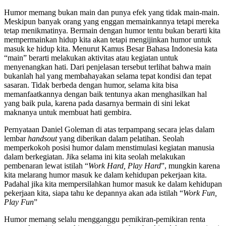
Humor memang bukan main dan punya efek yang tidak main-main.
Meskipun banyak orang yang enggan memainkannya tetapi mereka
tetap menikmatinya. Bermain dengan humor tentu bukan berarti kita
mempermainkan hidup kita akan tetapi mengijinkan humor untuk
masuk ke hidup kita. Menurut Kamus Besar Bahasa Indonesia kata
“main” berarti melakukan aktivitas atau kegiatan untuk
menyenangkan hati. Dari penjelasan tersebut terlihat bahwa main
bukanlah hal yang membahayakan selama tepat kondisi dan tepat
sasaran. Tidak berbeda dengan humor, selama kita bisa
memanfaatkannya dengan baik tentunya akan menghasilkan hal
yang baik pula, karena pada dasarnya bermain di sini lekat
maknanya untuk membuat hati gembira.
Pernyataan Daniel Goleman di atas terpampang secara jelas dalam
lembar
handsout
yang diberikan dalam pelatihan. Seolah
memperkokoh posisi humor dalam menstimulasi kegiatan manusia
dalam berkegiatan. Jika selama ini kita seolah melakukan
pembenaran lewat istilah “
Work Hard, Play Hard
”, mungkin karena
kita melarang humor masuk ke dalam kehidupan pekerjaan kita.
Padahal jika kita mempersilahkan humor masuk ke dalam kehidupan
pekerjaan kita, siapa tahu ke depannya akan ada istilah “
Work Fun,
Play Fun
”
Humor memang selalu mengganggu pemikiran-pemikiran renta