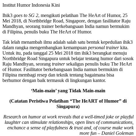
Institut Humor Indonesia Kini
Ihik3
goes to SG 2
, mengikuti pelatihan The HeArt of Humor, 25
Mei 2018, di Northbridge Road, Singapore, dengan fasilitator Raju
Mandhyan, seorang trainer berkebangsaan India namun bermukim
di Filipina, penulis buku The HeArt of Humor.
Tak lelah menambah ilmu adalah salah satu bentuk kepedulian ihik3
dalam rangka mengembangkan kemampuan
personal trainer
kita.
Untuk itu, pada tanggal 25 Mei 2018 tim ihik3 berangkat menuju
Northbridge Road Singapura untuk belajar tentang humor dari sosok
Raju Mandhyan, seorang
trainer
sekaligus penulis buku The HeArt
of Humor. Fasilitator berkebangsaan India namun bermukim di
Filipina membagi resep dan teknik tentang bagaimana bisa
berhumor dengan baik termasuk di lingkungan kantor.
‘Main-main’ yang Tidak Main-main
(Catatan Peristiwa Pelatihan “The HeART of Humor” di
Singapura)
Research on humor at work reveals that a well-timed joke or playful
laughter can stimulate relationships, open lines of communications,
enchance a sense of playfulness & trust and, of course make work
more fun – Daniel Goleman