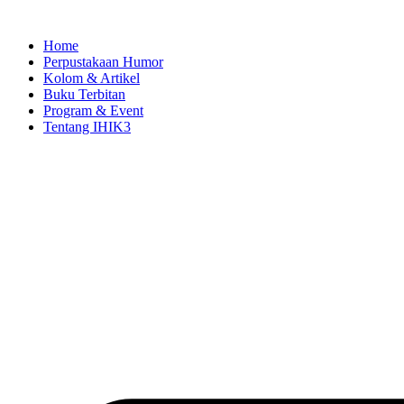
Skip
to
Home
content
Perpustakaan Humor
Kolom & Artikel
Buku Terbitan
Program & Event
Tentang IHIK3