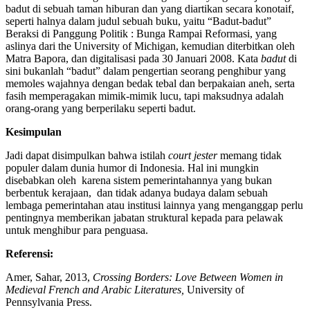
badut di sebuah taman hiburan dan yang diartikan secara konotaif,
seperti halnya dalam judul sebuah buku, yaitu “Badut-badut”
Beraksi di Panggung Politik : Bunga Rampai Reformasi, yang
aslinya dari the University of Michigan, kemudian diterbitkan oleh
Matra Bapora, dan digitalisasi pada 30 Januari 2008. Kata
badut
di
sini bukanlah “badut” dalam pengertian seorang penghibur yang
memoles wajahnya dengan bedak tebal dan berpakaian aneh, serta
fasih memperagakan mimik-mimik lucu, tapi maksudnya adalah
orang-orang yang berperilaku seperti badut.
Kesimpulan
Jadi dapat disimpulkan bahwa istilah
court jester
memang tidak
populer dalam dunia humor di Indonesia. Hal ini mungkin
disebabkan oleh karena sistem pemerintahannya yang bukan
berbentuk kerajaan, dan tidak adanya budaya dalam sebuah
lembaga pemerintahan atau institusi lainnya yang menganggap perlu
pentingnya memberikan jabatan struktural kepada para pelawak
untuk menghibur para penguasa.
Referen
Amer, Sahar, 2013,
Crossing Borders: Love Between Women in
Medieval French and Arabic Literatures,
University of
Pennsylvania Press.