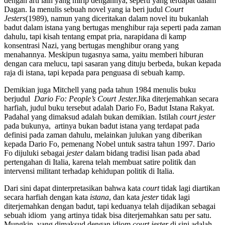
dengan arti lain yang mirip dengannya, seperti yang terdapat dalam
Dagan. Ia menulis sebuah novel yang ia beri judul
Court
Jesters
(1989), namun yang diceritakan dalam novel itu bukanlah
badut dalam istana yang bertugas menghibur raja seperti pada zaman
dahulu, tapi kisah tentang empat pria, narapidana di kamp
konsentrasi Nazi, yang bertugas menghibur orang yang
menahannya. Meskipun tugasnya sama, yaitu memberi hiburan
dengan cara melucu, tapi sasaran yang dituju berbeda, bukan kepada
raja di istana, tapi kepada para penguasa di sebuah kamp.
Demikian juga Mitchell yang pada tahun 1984 menulis buku
berjudul
Dario Fo: People’s Court Jester.
Jika diterjemahkan secara
harfiah, judul buku tersebut adalah Dario Fo, Badut Istana Rakyat.
Padahal yang dimaksud adalah bukan demikian. Istilah
court jester
pada bukunya, artinya bukan badut istana yang terdapat pada
definisi pada zaman dahulu, melainkan julukan yang diberikan
kepada Dario Fo, pemenang Nobel untuk sastra tahun 1997. Dario
Fo dijuluki sebagai
jester
dalam bidang tradisi lisan pada abad
pertengahan di Italia, karena telah membuat satire politik dan
intervensi militant terhadap kehidupan politik di Italia.
Dari sini dapat dinterpretasikan bahwa kata
court
tidak lagi diartikan
secara harfiah dengan kata
istana
, dan kata
jester
tidak lagi
diterjemahkan dengan badut, tapi keduanya telah dijadikan sebagai
sebuah idiom yang artinya tidak bisa diterjemahkan satu per satu.
Mungkin, yang dimaksud dengan idiom
court jester
di sini adalah