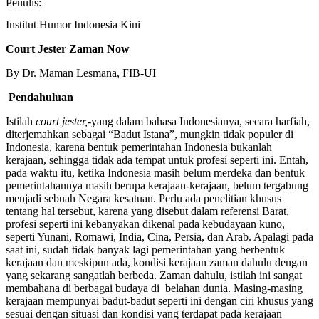
Penulis:
Institut Humor Indonesia Kini
Court Jester Zaman Now
By Dr. Maman Lesmana, FIB-UI
Pendahuluan
Istilah
court jester,-
yang dalam bahasa Indonesianya, secara harfiah,
diterjemahkan sebagai “Badut Istana”, mungkin tidak populer di
Indonesia, karena bentuk pemerintahan Indonesia bukanlah
kerajaan, sehingga tidak ada tempat untuk profesi seperti ini. Entah,
pada waktu itu, ketika Indonesia masih belum merdeka dan bentuk
pemerintahannya masih berupa kerajaan-kerajaan, belum tergabung
menjadi sebuah Negara kesatuan.
Perlu ada penelitian khusus
tentang hal tersebut, karena yang disebut dalam referensi Barat,
profesi seperti ini kebanyakan dikenal pada kebudayaan kuno,
seperti Yunani, Romawi, India, Cina, Persia, dan Arab. Apalagi pada
saat ini, sudah tidak banyak lagi pemerintahan yang berbentuk
kerajaan dan meskipun ada, kondisi kerajaan zaman dahulu dengan
yang sekarang sangatlah berbeda. Zaman dahulu, istilah ini sangat
membahana di berbagai budaya di belahan dunia. Masing-masing
kerajaan mempunyai badut-badut seperti ini dengan ciri khusus yang
sesuai dengan situasi dan kondisi yang terdapat pada kerajaan