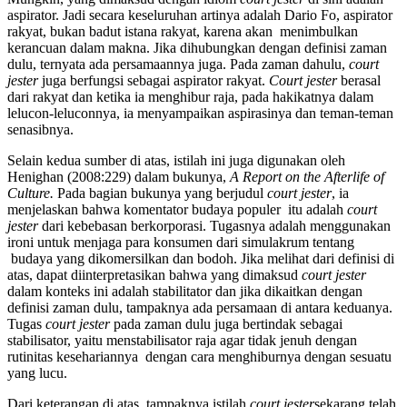
aspirator. Jadi secara keseluruhan artinya adalah Dario Fo, aspirator
rakyat, bukan badut istana rakyat, karena akan menimbulkan
kerancuan dalam makna. Jika dihubungkan dengan definisi zaman
dulu, ternyata ada persamaannya juga. Pada zaman dahulu,
court
jester
juga berfungsi sebagai aspirator rakyat.
Court jester
berasal
dari rakyat dan ketika ia menghibur raja, pada hakikatnya dalam
lelucon-leluconnya, ia menyampaikan aspirasinya dan teman-teman
senasibnya.
Selain kedua sumber di atas, istilah ini juga digunakan oleh
Henighan (2008:229) dalam bukunya,
A Report on the Afterlife of
Culture.
Pada bagian bukunya yang berjudul
court jester
, ia
menjelaskan bahwa komentator budaya populer itu adalah
court
jester
dari kebebasan berkorporasi. Tugasnya adalah menggunakan
ironi untuk menjaga para konsumen dari simulakrum tentang
budaya yang dikomersilkan dan bodoh. Jika melihat dari definisi di
atas, dapat diinterpretasikan bahwa yang dimaksud
court jester
dalam konteks ini adalah stabilitator dan jika dikaitkan dengan
definisi zaman dulu, tampaknya ada persamaan di antara keduanya.
Tugas
court jester
pada zaman dulu juga bertindak sebagai
stabilisator, yaitu menstabilisator raja agar tidak jenuh dengan
rutinitas kesehariannya dengan cara menghiburnya dengan sesuatu
yang lucu.
Dari keterangan di atas, tampaknya istilah
court jester
sekarang telah