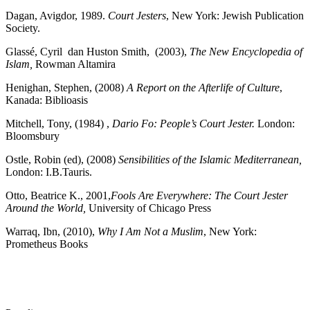
Dagan, Avigdor, 1989.
Court Jesters
, New York: Jewish Publication
Society.
Glassé, Cyril dan Huston Smith, (2003),
The New Encyclopedia of
Islam,
Rowman Altamira
Henighan, Stephen, (2008)
A Report on the Afterlife of Culture
,
Kanada: Biblioasis
Mitchell, Tony, (1984) ,
Dario Fo: People’s Court Jester.
London:
Bloomsbury
Ostle, Robin (ed), (2008)
Sensibilities of the Islamic Mediterranean,
London: I.B.Tauris.
Otto, Beatrice K., 2001,
Fools Are Everywhere: The Court Jester
Around the World,
University of Chicago Press
Warraq, Ibn, (2010),
Why I Am Not a Muslim
, New York:
Prometheus Books