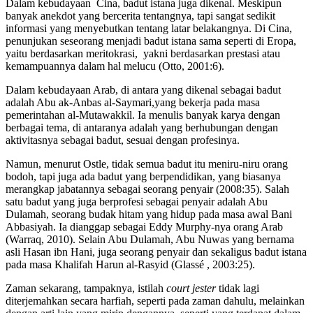
Dalam kebudayaan Cina, badut istana juga dikenal. Meskipun
banyak anekdot yang bercerita tentangnya, tapi sangat sedikit
informasi yang menyebutkan tentang latar belakangnya. Di Cina,
penunjukan seseorang menjadi badut istana sama seperti di Eropa,
yaitu berdasarkan meritokrasi, yakni berdasarkan prestasi atau
kemampuannya dalam hal melucu (Otto, 2001:6).
Dalam kebudayaan Arab, di antara yang dikenal sebagai badut
adalah Abu ak-Anbas al-Saymari,yang bekerja pada masa
pemerintahan al-Mutawakkil. Ia menulis banyak karya dengan
berbagai tema, di antaranya adalah yang berhubungan dengan
aktivitasnya sebagai badut, sesuai dengan profesinya.
Namun, menurut Ostle, tidak semua badut itu meniru-niru orang
bodoh, tapi juga ada badut yang berpendidikan, yang biasanya
merangkap jabatannya sebagai seorang penyair (2008:35). Salah
satu badut yang juga berprofesi sebagai penyair adalah Abu
Dulamah, seorang budak hitam yang hidup pada masa awal Bani
Abbasiyah. Ia dianggap sebagai Eddy Murphy-nya orang Arab
(Warraq, 2010). Selain Abu Dulamah, Abu Nuwas yang bernama
asli Hasan ibn Hani, juga seorang penyair dan sekaligus badut istana
pada masa Khalifah Harun al-Rasyid (Glassé , 2003:25).
Zaman sekarang, tampaknya, istilah
court jester
tidak lagi
diterjemahkan secara harfiah, seperti pada zaman dahulu, melainkan