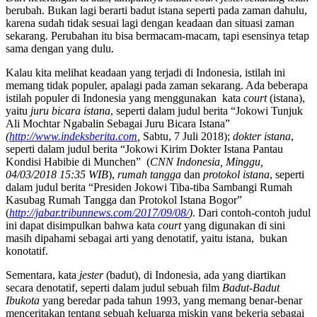
berubah. Bukan lagi berarti badut istana seperti pada zaman dahulu,
karena sudah tidak sesuai lagi dengan keadaan dan situasi zaman
sekarang. Perubahan itu bisa bermacam-macam, tapi esensinya tetap
sama dengan yang dulu.
Kalau kita melihat keadaan yang terjadi di Indonesia, istilah ini
memang tidak populer, apalagi pada zaman sekarang. Ada beberapa
istilah populer di Indonesia yang menggunakan kata
court
(istana),
yaitu
juru bicara istana
, seperti dalam judul berita “Jokowi Tunjuk
Ali Mochtar Ngabalin Sebagai Juru Bicara Istana”
(
http://www.indeksberita.com
,
Sabtu, 7 Juli 2018);
dokter istana
,
seperti dalam judul berita “Jokowi Kirim Dokter Istana Pantau
Kondisi Habibie di Munchen” (
CNN Indonesia, Minggu,
04/03/2018 15:35 WIB
),
rumah tangga
dan
protokol istana
, seperti
dalam judul berita “Presiden Jokowi Tiba-tiba Sambangi Rumah
Kasubag Rumah Tangga dan Protokol Istana Bogor”
(
http://jabar.tribunnews.com/2017/09/08/
)
. Dari contoh-contoh judul
ini dapat disimpulkan bahwa kata
court
yang digunakan di sini
masih dipahami sebagai arti yang denotatif, yaitu istana, bukan
konotatif.
Sementara, kata
jester
(badut), di Indonesia, ada yang diartikan
secara denotatif, seperti dalam judul sebuah film
Badut-Badut
Ibukota
yang beredar pada tahun 1993, yang memang benar-benar
menceritakan tentang sebuah keluarga miskin yang bekerja sebagai