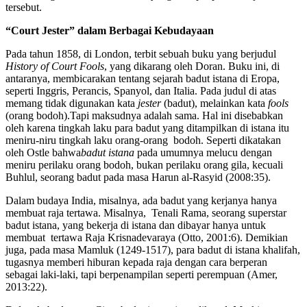
tersebut.
“Court Jester”
dalam Berbagai Kebudayaan
Pada tahun 1858, di London, terbit sebuah buku yang berjudul
History of Court Fools
, yang dikarang oleh Doran. Buku ini, di
antaranya, membicarakan tentang sejarah badut istana di Eropa,
seperti Inggris, Perancis, Spanyol, dan Italia. Pada judul di atas
memang tidak digunakan kata
jester
(badut), melainkan kata
fools
(orang bodoh).Tapi maksudnya adalah sama. Hal ini disebabkan
oleh karena tingkah laku para badut yang ditampilkan di istana itu
meniru-niru tingkah laku orang-orang bodoh. Seperti dikatakan
oleh Ostle bahwa
badut istana
pada umumnya melucu dengan
meniru perilaku orang bodoh, bukan perilaku orang gila, kecuali
Buhlul, seorang badut pada masa Harun al-Rasyid (2008:35).
Dalam budaya India, misalnya, ada badut yang kerjanya hanya
membuat raja tertawa. Misalnya, Tenali Rama, seorang superstar
badut istana, yang bekerja di istana dan dibayar hanya untuk
membuat tertawa Raja Krisnadevaraya (Otto, 2001:6). Demikian
juga, pada masa Mamluk (1249-1517), para badut di istana khalifah,
tugasnya memberi hiburan kepada raja dengan cara berperan
sebagai laki-laki, tapi berpenampilan seperti perempuan (Amer,
2013:22).