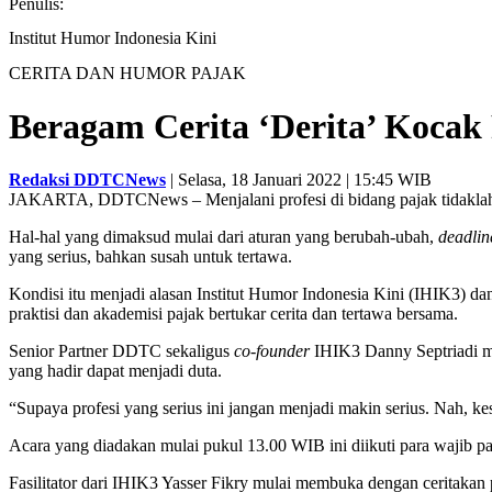
Penulis:
Institut Humor Indonesia Kini
CERITA DAN HUMOR PAJAK
Beragam Cerita ‘Derita’ Kocak P
Redaksi DDTCNews
| Selasa, 18 Januari 2022 | 15:45 WIB
JAKARTA, DDTCNews – Menjalani profesi di bidang pajak tidaklah mu
Hal-hal yang dimaksud mulai dari aturan yang berubah-ubah,
deadlin
yang serius, bahkan susah untuk tertawa.
Kondisi itu menjadi alasan Institut Humor Indonesia Kini (IHIK3) d
praktisi dan akademisi pajak bertukar cerita dan tertawa bersama.
Senior Partner DDTC sekaligus
co-founder
IHIK3 Danny Septriadi men
yang hadir dapat menjadi duta.
“Supaya profesi yang serius ini jangan menjadi makin serius. Nah, kese
Acara yang diadakan mulai pukul 13.00 WIB ini diikuti para wajib paj
Fasilitator dari IHIK3 Yasser Fikry mulai membuka dengan ceritakan p